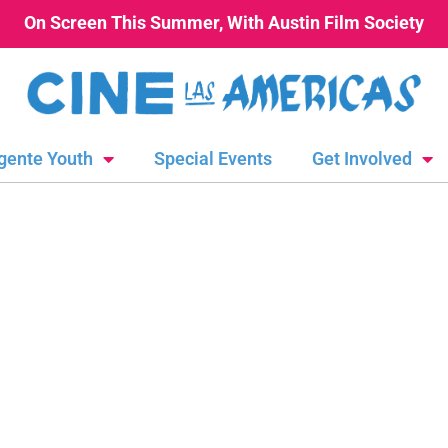
On Screen This Summer, With Austin Film Society
gente Youth
Special Events
Get Involved